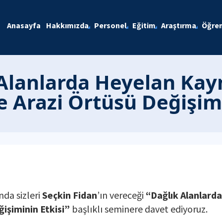
Anasayfa
Hakkımızda
Personel
Eğitim
Araştırma
Öğren
 Alanlarda Heyelan Kay
 Arazi Örtüsü Değişimi
da sizleri
Seçkin Fidan
’ın vereceği
“Dağlık Alanlard
işiminin Etkisi”
başlıklı seminere davet ediyoruz.