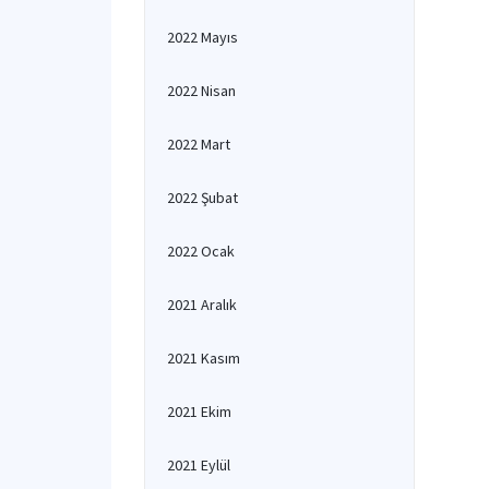
2022 Mayıs
2022 Nisan
2022 Mart
2022 Şubat
2022 Ocak
2021 Aralık
2021 Kasım
2021 Ekim
2021 Eylül