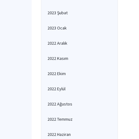
2023 Şubat
2023 Ocak
2022 Aralık
2022 Kasım
2022 Ekim
2022 Eylül
2022 Ağustos
2022 Temmuz
2022 Haziran