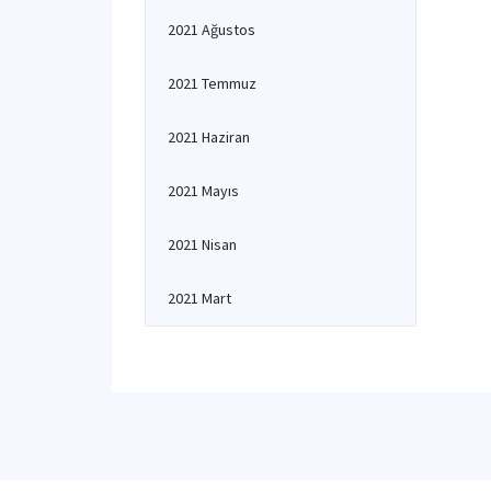
2021 Ağustos
2021 Temmuz
2021 Haziran
2021 Mayıs
2021 Nisan
2021 Mart