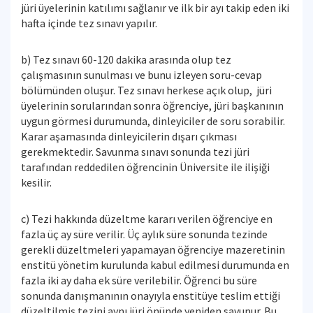
jüri üyelerinin katılımı sağlanır ve ilk bir ayı takip eden iki
hafta içinde tez sınavı yapılır.
b) Tez sınavı 60-120 dakika arasında olup tez
çalışmasının sunulması ve bunu izleyen soru-cevap
bölümünden oluşur. Tez sınavı herkese açık olup, jüri
üyelerinin sorularından sonra öğrenciye, jüri başkanının
uygun görmesi durumunda, dinleyiciler de soru sorabilir.
Karar aşamasında dinleyicilerin dışarı çıkması
gerekmektedir. Savunma sınavı sonunda tezi jüri
tarafından reddedilen öğrencinin Üniversite ile ilişiği
kesilir.
c) Tezi hakkında düzeltme kararı verilen öğrenciye en
fazla üç ay süre verilir. Üç aylık süre sonunda tezinde
gerekli düzeltmeleri yapamayan öğrenciye mazeretinin
enstitü yönetim kurulunda kabul edilmesi durumunda en
fazla iki ay daha ek süre verilebilir. Öğrenci bu süre
sonunda danışmanının onayıyla enstitüye teslim ettiği
düzeltilmiş tezini aynı jüri önünde yeniden savunur. Bu