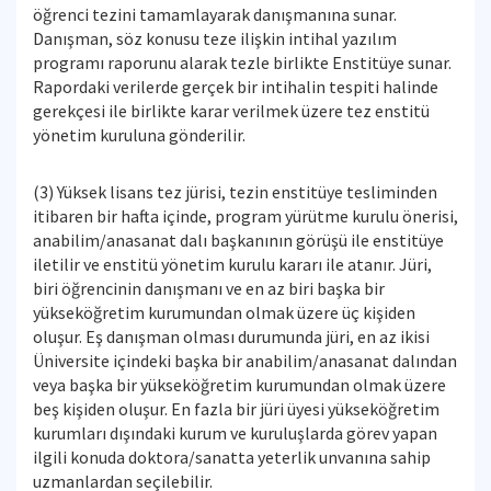
öğrenci tezini tamamlayarak danışmanına sunar.
Danışman, söz konusu teze ilişkin intihal yazılım
programı raporunu alarak tezle birlikte Enstitüye sunar.
Rapordaki verilerde gerçek bir intihalin tespiti halinde
gerekçesi ile birlikte karar verilmek üzere tez enstitü
yönetim kuruluna gönderilir.
(3) Yüksek lisans tez jürisi, tezin enstitüye tesliminden
itibaren bir hafta içinde, program yürütme kurulu önerisi,
anabilim/anasanat dalı başkanının görüşü ile enstitüye
iletilir ve enstitü yönetim kurulu kararı ile atanır. Jüri,
biri öğrencinin danışmanı ve en az biri başka bir
yükseköğretim kurumundan olmak üzere üç kişiden
oluşur. Eş danışman olması durumunda jüri, en az ikisi
Üniversite içindeki başka bir anabilim/anasanat dalından
veya başka bir yükseköğretim kurumundan olmak üzere
beş kişiden oluşur. En fazla bir jüri üyesi yükseköğretim
kurumları dışındaki kurum ve kuruluşlarda görev yapan
ilgili konuda doktora/sanatta yeterlik unvanına sahip
uzmanlardan seçilebilir.