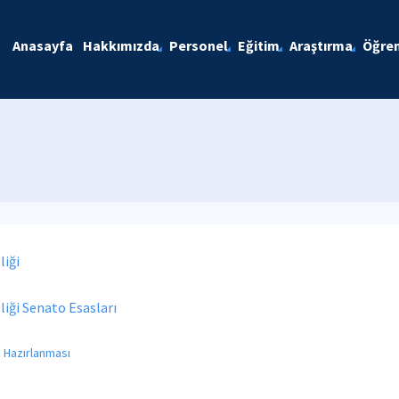
Anasayfa
Hakkımızda
Personel
Eğitim
Araştırma
Öğren
liği
iği Senato Esasları
n Hazırlanması