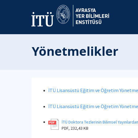
Yönetmelikler
İTÜ Lisansüstü Eğitim ve Öğretim Yönetme
İTÜ Lisansüstü Eğitim ve Öğretim Yönetmel
İTÜ Doktora Tezlerinin Bilimsel Yayınlarda
PDF, 232,43 KB