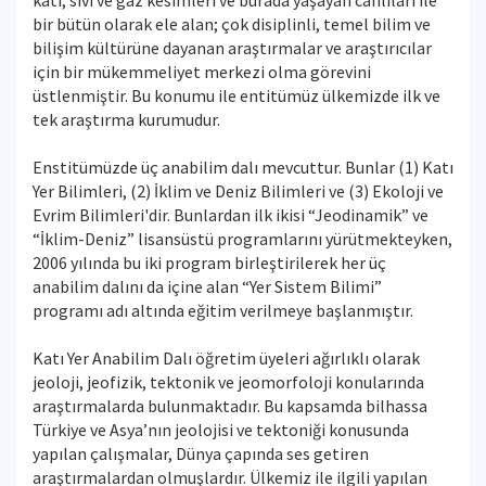
katı, sıvı ve gaz kesimleri ve burada yaşayan canlıları ile
bir bütün olarak ele alan; çok disiplinli, temel bilim ve
bilişim kültürüne dayanan araştırmalar ve araştırıcılar
için bir mükemmeliyet merkezi olma görevini
üstlenmiştir. Bu konumu ile entitümüz ülkemizde ilk ve
tek araştırma kurumudur.
Enstitümüzde üç anabilim dalı mevcuttur. Bunlar (1) Katı
Yer Bilimleri, (2) İklim ve Deniz Bilimleri ve (3) Ekoloji ve
Evrim Bilimleri'dir. Bunlardan ilk ikisi “Jeodinamik” ve
“İklim-Deniz” lisansüstü programlarını yürütmekteyken,
2006 yılında bu iki program birleştirilerek her üç
anabilim dalını da içine alan “Yer Sistem Bilimi”
programı adı altında eğitim verilmeye başlanmıştır.
Katı Yer Anabilim Dalı öğretim üyeleri ağırlıklı olarak
jeoloji, jeofizik, tektonik ve jeomorfoloji konularında
araştırmalarda bulunmaktadır. Bu kapsamda bilhassa
Türkiye ve Asya’nın jeolojisi ve tektoniği konusunda
yapılan çalışmalar, Dünya çapında ses getiren
araştırmalardan olmuşlardır. Ülkemiz ile ilgili yapılan