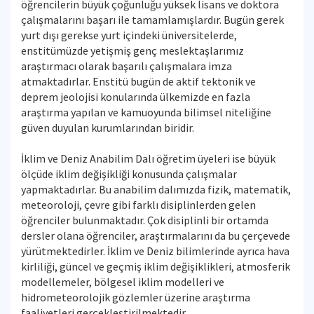
öğrencilerin büyük çoğunluğu yüksek lisans ve doktora
çalışmalarını başarı ile tamamlamışlardır. Bugün gerek
yurt dışı gerekse yurt içindeki üniversitelerde,
enstitümüzde yetişmiş genç meslektaşlarımız
araştırmacı olarak başarılı çalışmalara imza
atmaktadırlar. Enstitü bugün de aktif tektonik ve
deprem jeolojisi konularında ülkemizde en fazla
araştırma yapılan ve kamuoyunda bilimsel niteliğine
güven duyulan kurumlarından biridir.
İklim ve Deniz Anabilim Dalı öğretim üyeleri ise büyük
ölçüde iklim değişikliği konusunda çalışmalar
yapmaktadırlar. Bu anabilim dalımızda fizik, matematik,
meteoroloji, çevre gibi farklı disiplinlerden gelen
öğrenciler bulunmaktadır. Çok disiplinli bir ortamda
dersler olana öğrenciler, araştırmalarını da bu çerçevede
yürütmektedirler. İklim ve Deniz bilimlerinde ayrıca hava
kirliliği, güncel ve geçmiş iklim değişiklikleri, atmosferik
modellemeler, bölgesel iklim modelleri ve
hidrometeorolojik gözlemler üzerine araştırma
faaliyetleri gerçekleştirilmektedir.