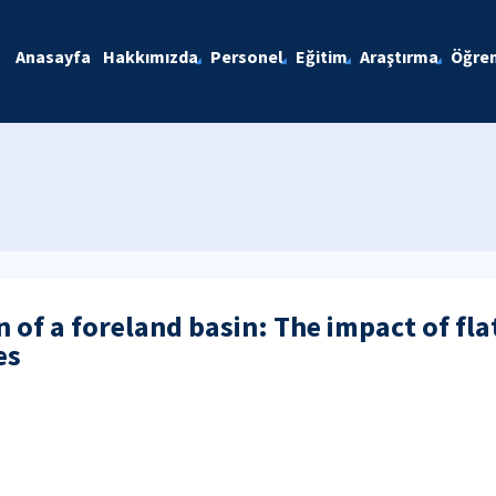
Anasayfa
Hakkımızda
Personel
Eğitim
Araştırma
Öğren
 of a foreland basin: The impact of fl
es