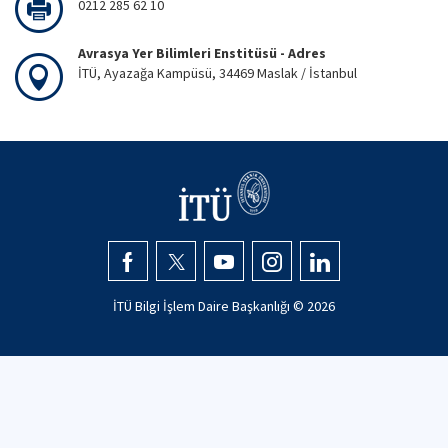
0212 285 62 10
Avrasya Yer Bilimleri Enstitüsü - Adres
İTÜ, Ayazağa Kampüsü, 34469 Maslak / İstanbul
İTÜ Bilgi İşlem Daire Başkanlığı ©
2026