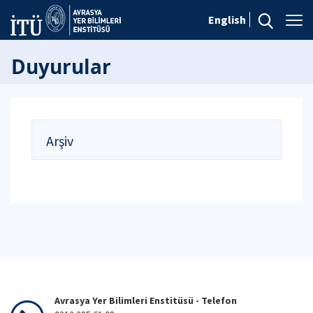
English
Duyurular
Arşiv
Avrasya Yer Bilimleri Enstitüsü - Telefon