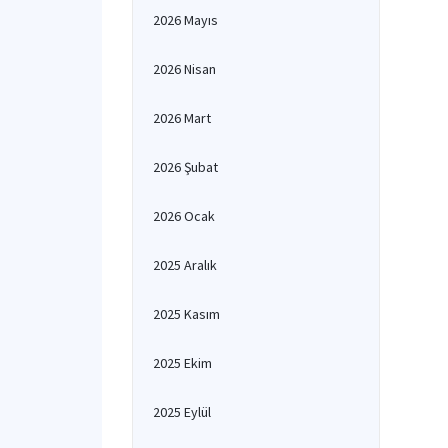
2026 Mayıs
2026 Nisan
2026 Mart
2026 Şubat
2026 Ocak
2025 Aralık
2025 Kasım
2025 Ekim
2025 Eylül