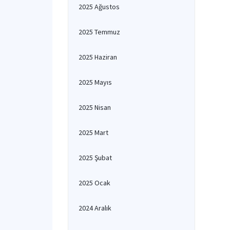
2025 Ağustos
2025 Temmuz
2025 Haziran
2025 Mayıs
2025 Nisan
2025 Mart
2025 Şubat
2025 Ocak
2024 Aralık