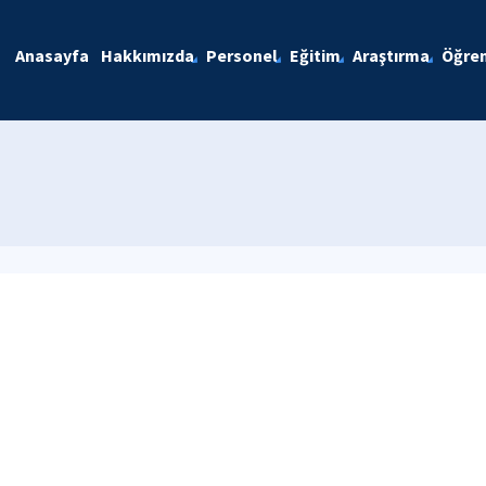
Anasayfa
Hakkımızda
Personel
Eğitim
Araştırma
Öğren