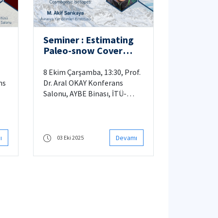
Seminer : Estimating
Paleo-snow Cover
l
with Cosmogenic
Isotopes
8 Ekim Çarşamba, 13:30, Prof.
ns
Dr. Aral OKAY Konferans
Salonu, AYBE Binası, İTÜ-
Ayazağa Kampüsü
ı
Devamı
03 Eki 2025