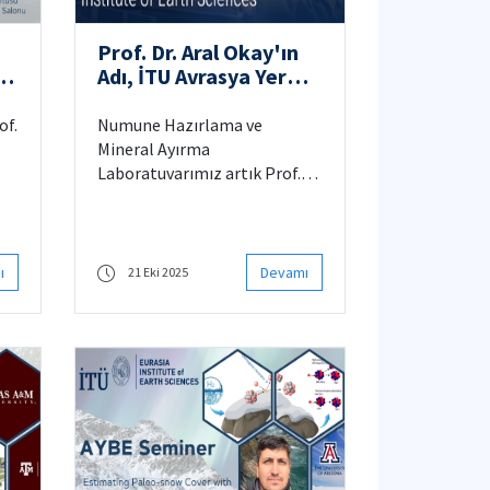
Prof. Dr. Aral Okay'ın
Adı, İTU Avrasya Yer
Bilimleri Enstitüsü'nde
Onurlandırıldı
of.
Numune Hazırlama ve
Mineral Ayırma
Laboratuvarımız artık Prof.
Dr. Aral I. Okay'ın adını taşıyor.
ı
Devamı
21 Eki 2025