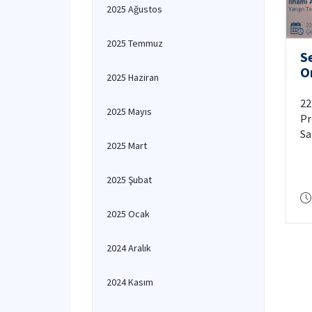
2025 Ağustos
2025 Temmuz
S
O
2025 Haziran
T
v
22
2025 Mayıs
Pr
Sa
2025 Mart
Ay
2025 Şubat
2025 Ocak
2024 Aralık
2024 Kasım