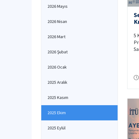
2026 Mayıs
Se
Kr
2026 Nisan
ve
Fı
5 
2026 Mart
Pr
Sa
2026 Şubat
Ay
2026 Ocak
2025 Aralık
2025 Kasım
2025 Ekim
2025 Eylül