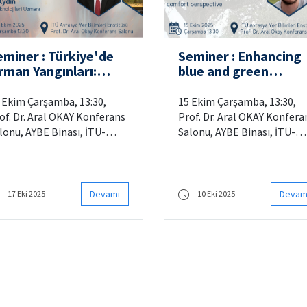
eminer : Türkiye'de
Seminer : Enhancing
rman Yangınları:
blue and green
eknolojik Çözümler
infrastructure to coo
e İnovasyonlar
the city: a
 Ekim Çarşamba, 13:30,
15 Ekim Çarşamba, 13:30,
microclimate and
of. Dr. Aral OKAY Konferans
Prof. Dr. Aral OKAY Konfera
outdoor thermal
lonu, AYBE Binası, İTÜ-
Salonu, AYBE Binası, İTÜ-
comfort perspective
azağa Kampüsü
Ayazağa Kampüsü
Devamı
Devam
17 Eki 2025
10 Eki 2025