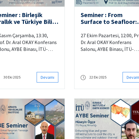
miner : Birleşik
Seminer : From
allık ve Türkiye Bilim
Surface to Seafloor:
 Teknoloji İşbirlikleri
Modeling Carbon
rsatları
Export and
Kasım Çarşamba, 13:30,
27 Ekim Pazartesi, 12:00, Pr
Sequestration in the
of. Dr. Aral OKAY Konferans
Dr. Aral OKAY Konferans
Global Ocean -
lonu, AYBE Binası, İTÜ-
Salonu, AYBE Binası, İTÜ-
Biological Carbon
azağa Kampüsü
Ayazağa Kampüsü
Pump
Devamı
Devam
30 Eki 2025
22 Eki 2025