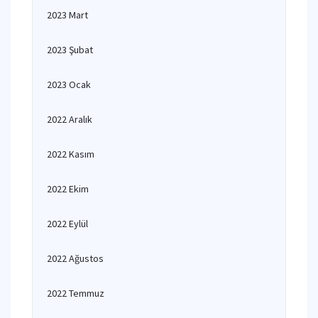
2023 Mart
2023 Şubat
2023 Ocak
2022 Aralık
2022 Kasım
2022 Ekim
2022 Eylül
2022 Ağustos
2022 Temmuz