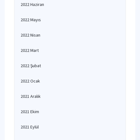
2022 Haziran
2022 Mayıs
2022 Nisan
2022 Mart
2022 Şubat
2022 Ocak
2021 Aralık
2021 Ekim
2021 Eylül