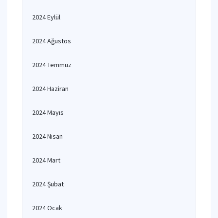
2024 Eylül
2024 Ağustos
2024 Temmuz
2024 Haziran
2024 Mayıs
2024 Nisan
2024 Mart
2024 Şubat
2024 Ocak