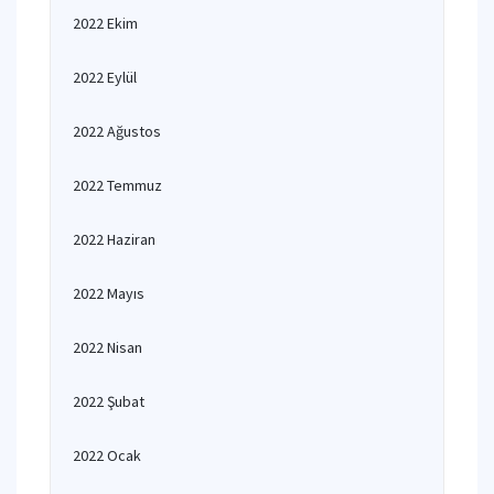
2022 Ekim
2022 Eylül
2022 Ağustos
2022 Temmuz
2022 Haziran
2022 Mayıs
2022 Nisan
2022 Şubat
2022 Ocak