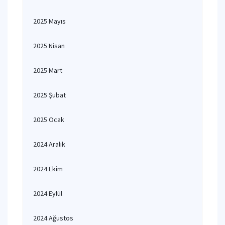
2025 Mayıs
2025 Nisan
2025 Mart
2025 Şubat
2025 Ocak
2024 Aralık
2024 Ekim
2024 Eylül
2024 Ağustos