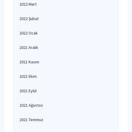
2022 Mart
2022 Şubat
2022 Ocak
2021 Aralık
2021 Kasım
2021 Ekim
2021 Eylül
2021 Ağustos
2021 Temmuz