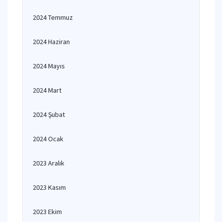
2024 Temmuz
2024 Haziran
2024 Mayıs
2024 Mart
2024 Şubat
2024 Ocak
2023 Aralık
2023 Kasım
2023 Ekim